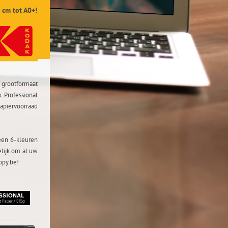
 cm tot A0+!
 grootformaat
 Professional
piervoorraad
een 6-kleuren
lijk om al uw
opy.be!