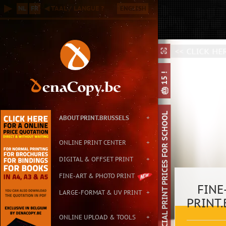
Online B2B Printing Service in Brussels, with Small & Large Format P
▶
NL
FR
◀ TAAL / LANGUE ?
ENGLISH
Contact: info@print.brussels - Address: Carton de Wiart 152, 1090 Br
<
⛶
⛶
⌕
🎂 15 !
SPECIAL PRINT PRICES FOR SCHOOL
ABOUT PRINT.BRUSSELS
+
ONLINE PRINT CENTER
+
DIGITAL & OFFSET PRINT
+
FINE-ART & PHOTO PRINT
FINE-
LARGE-FORMAT & UV PRINT
+
PRINT
ONLINE UPLOAD & TOOLS
+