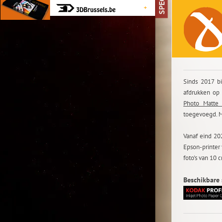
+
Sinds 2017 b
afdrukken op
Photo Matte
toegevoegd. M
Vanaf eind 20
Epson-printer
foto's van 10 
Beschikbare 