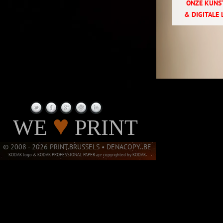
ONZE KUNST
& DIGITALE 
PAGE NOT
♥
WE
PRINT
© 2008 - 2026 PRINT.BRUSSELS • DENACOPY..BE
KODAK logo & KODAK PROFESSIONAL PAPER are copyrighted by KODAK