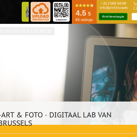
rinting Solutions in Color & Black/White
ussels Belgium
ART & FOTO · DIGITAAL LAB VAN
.BRUSSELS