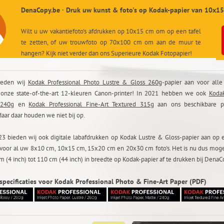
DenaCopy.be · Druk uw kunst & foto's op Kodak-papier van 10x15
Wilt u uw vakantiefoto's afdrukken op 10x15 cm om op een tafel
te zetten, of uw trouwfoto op 70x100 cm om aan de muur te
hangen? Kijk niet verder dan ons Superieure Kodak Fotopapier!
ieden wij
Kodak Professional Photo Lustre & Gloss 260g
-papier aan voor alle
 onze state-of-the-art 12-kleuren Canon-printer! In 2021 hebben we ook
Kodak
 240g
en
Kodak Professional Fine-Art Textured 315g
aan ons beschikbare pa
aar daar houden we niet bij op.
23 bieden wij ook digitale labafdrukken op Kodak Lustre & Gloss-papier aan op 
 voor al uw 8x10 cm, 10x15 cm, 15x20 cm en 20x30 cm foto's. Het is nu dus moge
cm (4 inch) tot 110 cm (44 inch) in breedte op Kodak-papier af te drukken bij DenaC
specificaties voor Kodak Professional Photo & Fine-Art Paper (PDF)